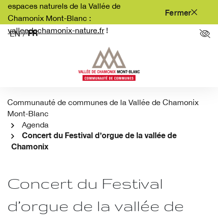
Aller
espaces naturels de la Vallée de
Fermer
au
Chamonix Mont-Blanc :
contenu
valleedechamonix-nature.fr
!
FR
EN
/
Par
Communauté de communes de la Vallée de Chamonix
Mont-Blanc
Agenda
Concert du Festival d’orgue de la vallée de
Chamonix
Concert du Festival
d’orgue de la vallée de