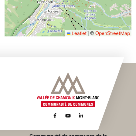
Leaflet
|
©
OpenStreetMap
Lien vers le compte Facebook
Lien vers la chaîne Youtube
Lien vers le compte Link