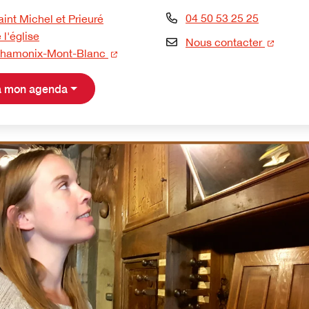
04 50 53 25 25
aint Michel et Prieuré
 l'église
(nouvel
Nous contacter
(nouvelle fenêtre)
Chamonix-Mont-Blanc
 à mon agenda