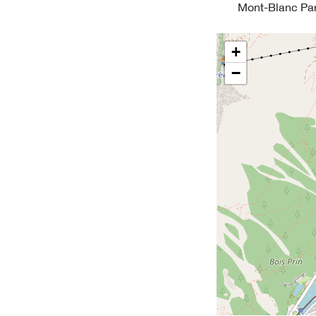
Mont-Blanc Park
+
−