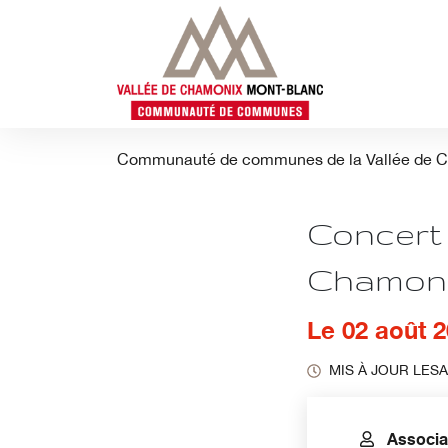
Aller
au
contenu
Communauté de communes de la Vallée de 
Concert 
Chamon
Le
02
août
2
MIS À JOUR LE
SA
Contact
Associa