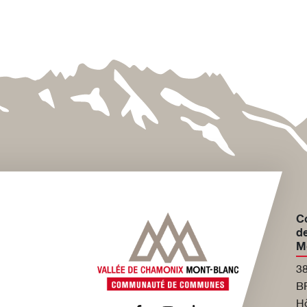
C
de
M
38
B
Hô