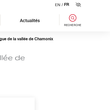
FR
EN
/
Paramètres d'ac
Actualités
RECHERCHE
rgue de la vallée de Chamonix
llée de
enêtre)