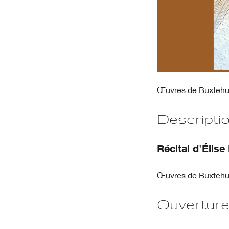
Œuvres de Buxtehud
Descripti
Récital d'Élis
Œuvres de Buxtehud
Ouvertur