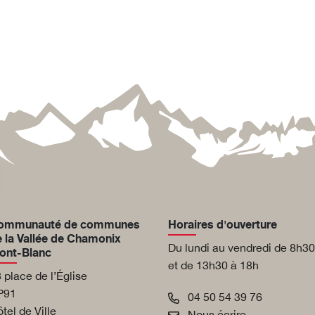
ommunauté de communes
Horaires d'ouverture
 la Vallée de Chamonix
Du lundi au vendredi de 8h30
ont-Blanc
et de 13h30 à 18h
 place de l’Église
P91
04 50 54 39 76
tel de Ville
Nous écrire