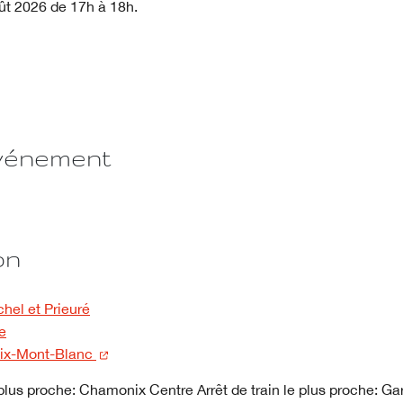
t 2026 de 17h à 18h.
vénement
on
chel et Prieuré
se
(nouvelle fenêtre)
ix-Mont-Blanc
 plus proche: Chamonix Centre Arrêt de train le plus proche: 